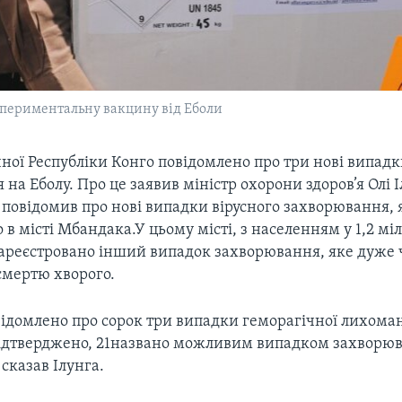
спериментальну вакцину від Еболи
ної Республіки Конго повідомлено про три нові випад
на Еболу. Про це заявив міністр охорони здоров’я Олі 
 повідомив про нові випадки вірусного захворювання, 
 в місті Мбандака.У цьому місті, з населенням у 1,2 мі
зареєстровано інший випадок захворювання, яке дуже 
смертю хворого.
відомлено про сорок три випадки геморагічної лихоман
підтверджено, 21названо можливим випадком захворюва
сказав Ілунга.