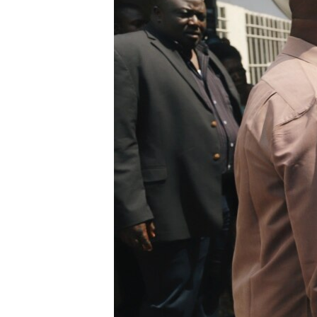
СУСПІЛЬСТВО
ТЕЛЕПРОГРАМИ
ЕКОНОМІКА
ENGLISH
ЧАС-TIME
ІСТОРІЇ УСПІХУ УКРАЇНЦІВ
БРИФІНГ ГОЛОСУ АМЕРИКИ
СТУДІЯ ВАШИНГТОН
ВІКНО В АМЕРИКУ
ПРАЙМ-ТАЙМ
ПОГЛЯД З ВАШИНГТОНА