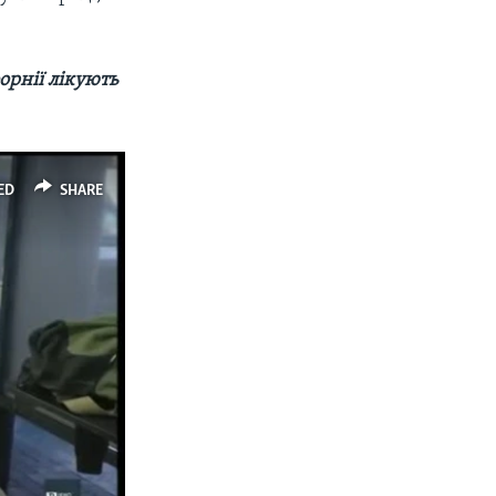
орнії лікують
ED
SHARE