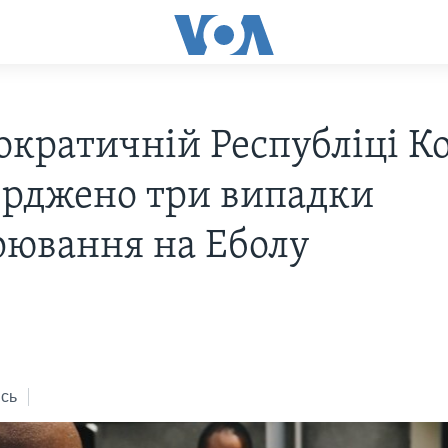
ократичній Республіці К
ерджено три випадки
рювання на Еболу
8
сь