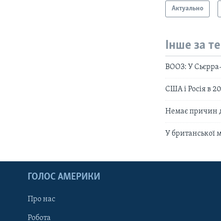
Актуально
Інше за т
ВООЗ: У Сьєрра
США і Росія в 2
Немає причин д
У британської 
ГОЛОС АМЕРИКИ
Про нас
Робота