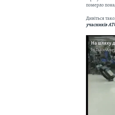
померло пона
Дивіться так
учасників АТ
by
Голос Аме