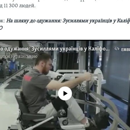
д 11 300 людей.
ож:
На шляху до одужання: Зусиллями українців у Каліф
О
На шляху до одужання: Зусиллями українців у Каліфорнії лікують учасників АТО. Відео
EMB
рики Українською
No media source currently available