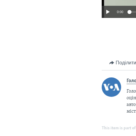
0:00
Поділити
Гол
Голо
оцін
авто
міс
This item is part of