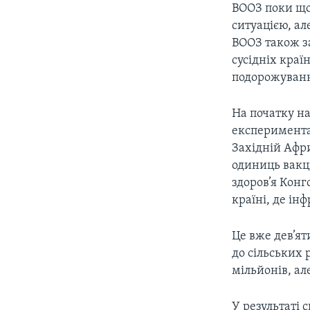
ВООЗ поки що
ситуацією, ал
ВООЗ також за
сусідніх краї
подорожування
На початку н
експеримента
Західній Афри
одиниць вакци
здоров’я Конг
країні, де ін
Це вже дев’ят
до сільських 
мільйонів, ал
У результаті 