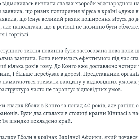
 відмовилась визнати спалах хвороби міжнародною 
е заявила, що ризик поширення віруса в країні «дуже 
явила, що існує великий ризик поширення віруса до д
н, але наполягала, що в регіоні не повинно бути обмеж
 і торгівлі.
аступного тижня повинна бути застосована нова поки 
льна вакцина. Вона виявилась ефективною під час спа
ці кілька років тому. До Конго вже доставлено чотири 
ни, і більше перебуває в дорозі. Представники органі
о намагаються тримати вакцину у відповідних умовах у
фраструктура часто не гарантує відповідних умов.
ий спалах Еболи в Конго за понад 40 років, але раніші
районів. Були два спалахи в столиці країни Кіншасі з н
е їм швидко покладено край.
спалаху Еболи в країнах Західної Африки, який почався 