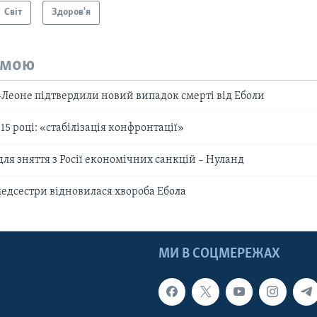
Світ
Здоров'я
емою
-Леоне підтвердили новий випадок смерті від Еболи
015 році: «стабілізація конфронтації»
ля зняття з Росії економічних санкцій – Нуланд
медсестри відновилася хвороба Ебола
МИ В СОЦМЕРЕЖАХ