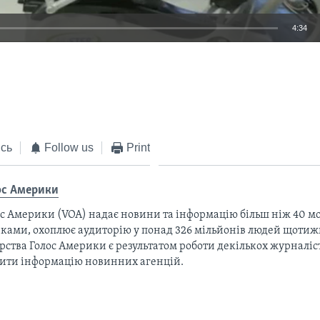
4:34
EMBED
сь
Follow us
Print
ос Америки
с Америки (VOA) надає новини та інформацію більш ніж 40 мо
ками, охоплює аудиторію у понад 326 мільйонів людей щотижн
рства Голос Америки є результатом роботи декількох журналіст
тити інформацію новинних агенцій.