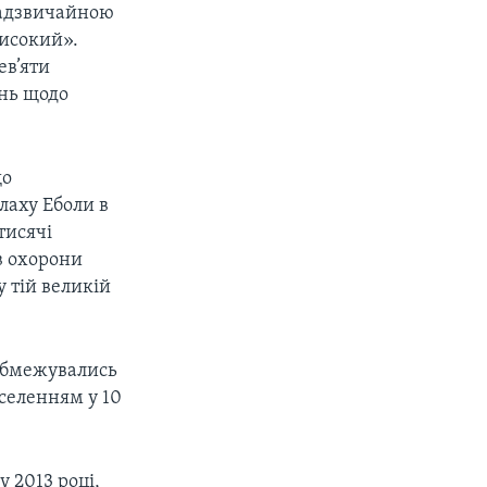
надзвичайною
високий».
ев’яти
ень щодо
що
лаху Еболи в
тисячі
в охорони
 тій великій
 обмежувались
аселенням у 10
у 2013 році,