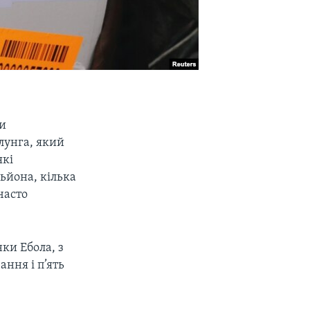
ки
Ілунга, який
які
льйона, кілька
часто
ки Ебола, з
ння і п’ять