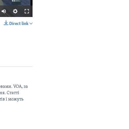
Direct link
SHARE
px
width
вами. VOA, за
я. Статті
ів і можуть