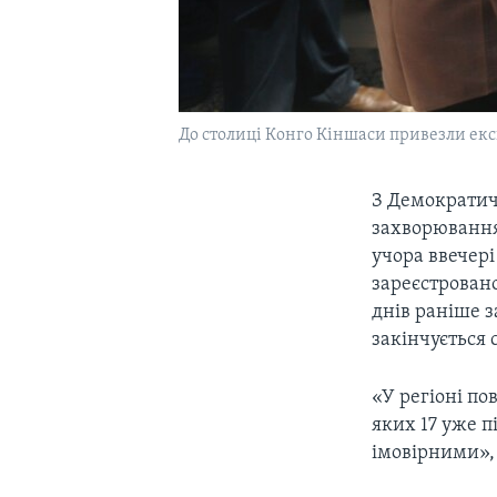
До столиці Конго Кіншаси привезли ек
З Демократич
захворювання 
учора ввечері
зареєстровано
днів раніше 
закінчується 
«У регіоні по
яких 17 уже 
імовірними», 