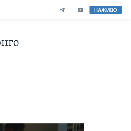
НАЖИВО
онго