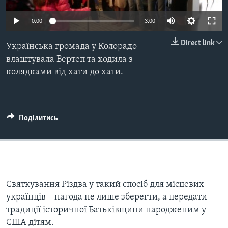
ВІДЕО
СУСПІЛЬСТВО
ТЕЛЕПРОГРАМИ
0:00
3:00
ЕКОНОМІКА
ENGLISH
ЧАС-TIME
Direct link
Українська громада у Колорадо
ІСТОРІЇ УСПІХУ УКРАЇНЦІВ
БРИФІНГ ГОЛОСУ АМЕРИКИ
влаштувала Вертеп та ходила з
Learning English
колядками від хати до хати.
СТУДІЯ ВАШИНГТОН
МИ В СОЦМЕРЕЖАХ
ВІКНО В АМЕРИКУ
ПРАЙМ-ТАЙМ
Поділитись
ПОГЛЯД З ВАШИНГТОНА
Мови
Святкування Різдва у такий спосіб для місцевих
українців – нагода не лише зберегти, а передати
традиції історичної Батьківщини народженим у
США дітям.