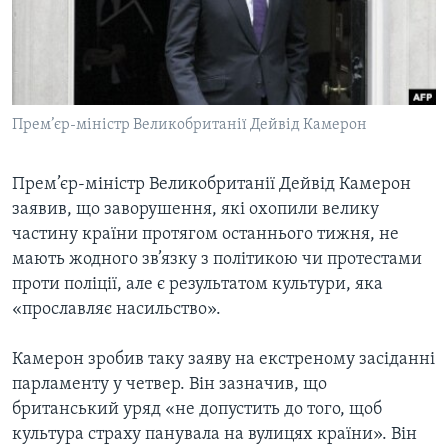
ВІДЕО
СУСПІЛЬСТВО
ТЕЛЕПРОГРАМИ
ЕКОНОМІКА
ENGLISH
ЧАС-TIME
ІСТОРІЇ УСПІХУ УКРАЇНЦІВ
БРИФІНГ ГОЛОСУ АМЕРИКИ
Прем’єр-міністр Великобританії Дейвід Камерон
Learning English
СТУДІЯ ВАШИНГТОН
МИ В СОЦМЕРЕЖАХ
ВІКНО В АМЕРИКУ
Прем’єр-міністр Великобританії Дейвід Камерон
заявив, що заворушення, які охопили велику
ПРАЙМ-ТАЙМ
частину країни протягом останнього тижня, не
ПОГЛЯД З ВАШИНГТОНА
мають жодного зв’язку з політикою чи протестами
Мови
проти поліції, але є результатом культури, яка
«прославляє насильство».
Камерон зробив таку заяву на екстреному засіданні
парламенту у четвер. Він зазначив, що
британський уряд «не допустить до того, щоб
культура страху панувала на вулицях країни». Він