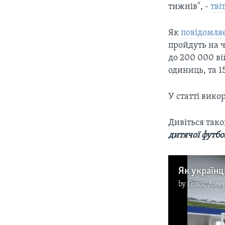
тижнів", -
тві
Як
повідомля
пройдуть на чо
до 200 000 ві
одиниць, та 1
У статті вико
Дивіться так
дитячої футбо
by
Голос Аме