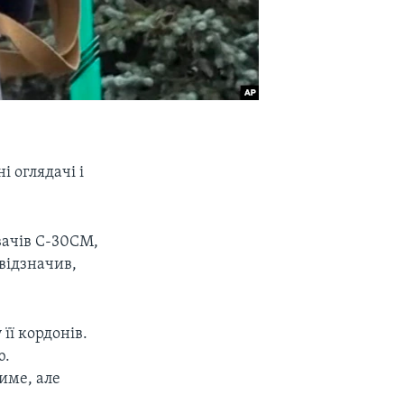
і оглядачі і
вачів С-30СМ,
 відзначив,
її кордонів.
ю.
тиме, але