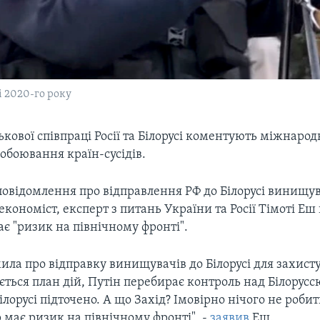
 2020-го року
ькової співпраці Росії та Білорусі коментують міжнародн
обоювання країн-сусідів.
повідомлення про відправлення РФ до Білорусі винищу
кономіст, експерт з питань України та Росії Тімоті Еш
є "ризик на північному фронті".
мила про відправку винищувачів до Білорусі для захисту 
ється план дій, Путін перебирає контроль над Білорусс
ілорусі підточено. А що Захід? Імовірно нічого не роби
 має ризик на північному фронті", -
заявив
Еш.