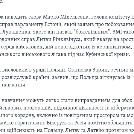
о.
ж наводить слова Марко Міхельсона, голови комітету і
справ парламенту Естонії, який заявив про побоюванн
 Лукашенка, якого він назвав "божевільним". ЗМІ так
рдонних справ Литви Рінкявічуса, який вказує на зрос
серед військових, дій непогоджених із керівництвом, 
ського військового літака під час Кубинської кризи.
висловили в уряді Польщі. Станіслав Зарин, речник м
розвідслужб країни, заявив, що Польща зіткнулась із
з навчання.
і навчання можуть легко стати виправданням для обох
йськових провокацій, підривної діяльності та кібератак
шого кордону, включно із повітряним простором та м
айже гарантовано Білорусь та Росія помітно збільшать
они здійснюють на Польщу, Литву та Латвію протягом в