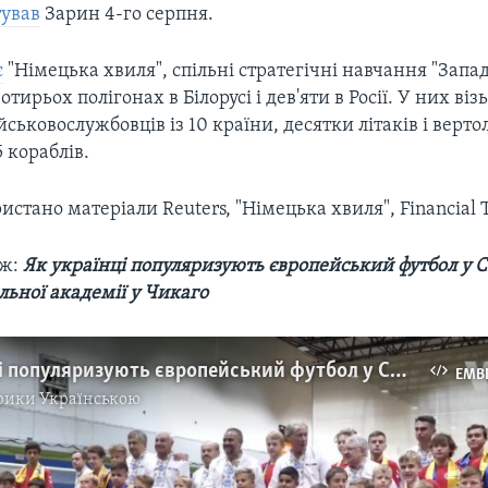
тував
Зарин 4-го серпня.
є
"Німецька хвиля", спільні стратегічні навчання "Запа
тирьох полігонах в Білорусі і дев'яти в Росії. У них віз
йськовослужбовців із 10 країни, десятки літаків і вертол
5 кораблів.
ристано матеріали Reuters, "Німецька хвиля", Financial 
ож:
Як українці популяризують європейський футбол у С
льної академії у Чикаго
Як українці популяризують європейський футбол у США: історія дитячої футбольної академії у Чикаго. Відео
EMB
рики Українською