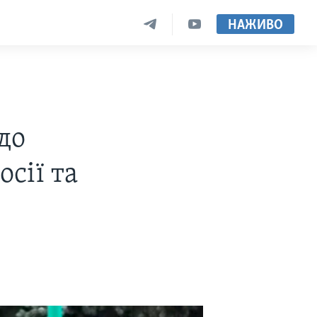
НАЖИВО
до
осії та