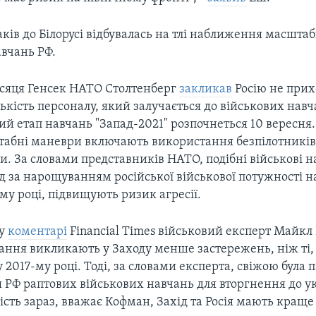
аків до Білорусі відбувалась на тлі наближення масшта
авчань РФ.
ісяця Генсек НАТО Столтенберг
закликав
Росію не прих
кість персоналу, який залучається до військових нав
ий етап навчань "Запад-2021" розпочнеться 10 вересня.
бні маневри включають використання безпілотників,
и. За словами представників НАТО, подібні військові н
д за нарощуванням російської військової потужності н
му році, підвищують ризик агресії.
 у
коментарі
Financial Times військовий експерт Майкл
ання викликають у Заходу менше застережень, ніж ті, 
 2017-му році. Тоді, за словами експерта, свіжою була 
 РФ раптових військових навчань для вторгнення до у
сть зараз, вважає Кофман, Захід та Росія мають краще