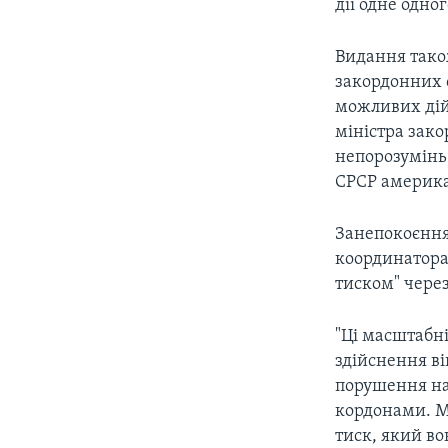
дії одне одног
Видання тако
закордонних 
можливих дій
міністра зако
непорозумінь 
СРСР американ
Занепокоєння 
координатора 
тиском" чере
"Ці масштабн
здійснення ві
порушення на
кордонами. М
тиск, який в