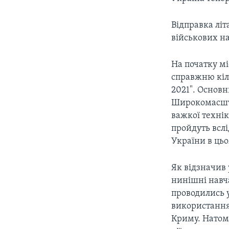
Відправка літ
військових н
На початку м
справжню кіль
2021". Основн
Широкомасшта
важкої технік
пройдуть вслі
України в цьо
Як відзначив
нинішні навч
проводились у
використання
Криму. Натомі