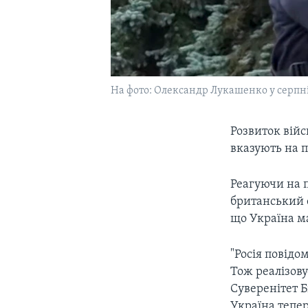
На фото: Олександр Лукашенко у серпні
Розвиток війс
вказують на п
Реагуючи на 
британський е
що Україна ма
"Росія повідо
Тож реалізову
Суверенітет Б
Україна тепер