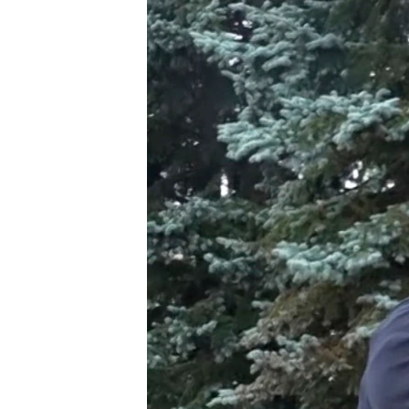
СУСПІЛЬСТВО
ТЕЛЕПРОГРАМИ
ЕКОНОМІКА
ENGLISH
ЧАС-TIME
ІСТОРІЇ УСПІХУ УКРАЇНЦІВ
БРИФІНГ ГОЛОСУ АМЕРИКИ
СТУДІЯ ВАШИНГТОН
ВІКНО В АМЕРИКУ
ПРАЙМ-ТАЙМ
ПОГЛЯД З ВАШИНГТОНА