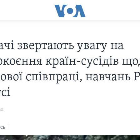
ачі звертають увагу на
окоєння країн-сусідів що
ової співпраці, навчань Р
сі
21
сь