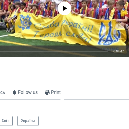
No media source currently available
0:04:47
EMBED
сь
Follow us
Print
Світ
Україна