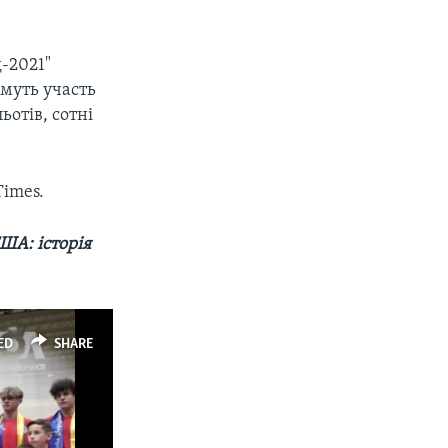
д-2021"
ьмуть участь
ьотів, сотні
Times.
ША: історія
ED
SHARE