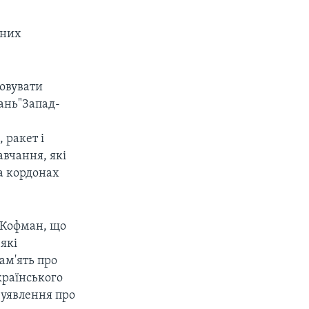
бних
овувати
чань"Запад-
 ракет і
авчання, які
а кордонах
 Кофман, що
які
пам'ять про
країнського
 уявлення про