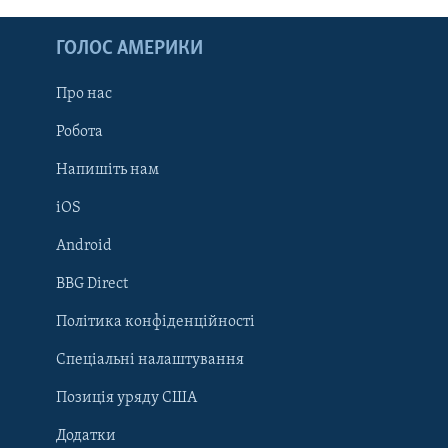
ГОЛОС АМЕРИКИ
Про нас
Робота
Напишіть нам
iOS
Android
Learning English
BBG Direct
Політика конфіденційності
МИ В СОЦМЕРЕЖАХ
Спеціальні налаштування
Позиція уряду США
Додатки