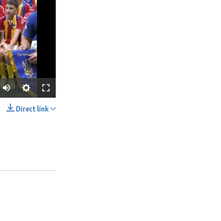
Direct link
SHARE
px
width