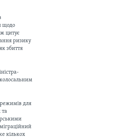
з
я щодо
ож цитує
тання ризику
як збиття
іністра-
 "колосальним
 режимів для
 та
орськими
 міграційний
же кількох