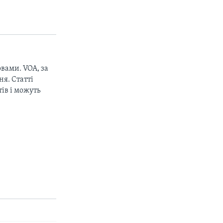
вами. VOA, за
px
width
я. Статті
ів і можуть