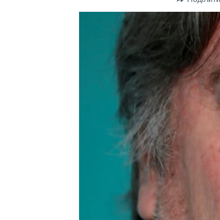
СУСПІЛЬСТВО
ТЕЛЕПРОГРАМИ
ЕКОНОМІКА
ENGLISH
ЧАС-TIME
ІСТОРІЇ УСПІХУ УКРАЇНЦІВ
БРИФІНГ ГОЛОСУ АМЕРИКИ
СТУДІЯ ВАШИНГТОН
ВІКНО В АМЕРИКУ
ПРАЙМ-ТАЙМ
ПОГЛЯД З ВАШИНГТОНА