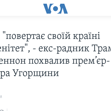
"повертає своїй країні
нітет", - екс-радник Тр
Беннон похвалив прем’єр-
тра Угорщини
18
сь