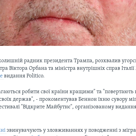
 колишній радник президента Трампа, розхвалив угорс
тра Віктора Орбана та міністра внутрішніх справ Італії
ше
видання Politico.
агаються робити свої країни кращими" та "повертають 
своїх держав", - прокоментував Беннон їхню сувору мі
фестивалі "Відкрите Майбутнє", організованому виданн
іні
звинувачують у зловживаннях у поводженні з мігра