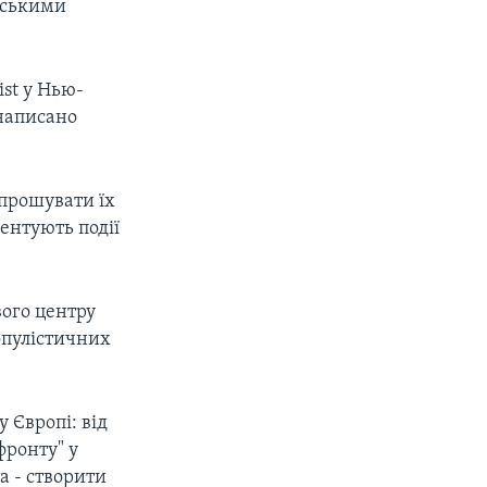
нськими
ist у Нью-
 написано
апрошувати їх
ментують події
вого центру
опулістичних
 Європі: від
фронту" у
а - створити