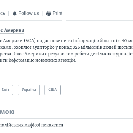
сь
Follow us
Print
ос Америки
с Америки (VOA) надає новини та інформацію більш ніж 40 мо
ками, охоплює аудиторію у понад 326 мільйонів людей щотижн
рства Голос Америки є результатом роботи декількох журналіст
тити інформацію новинних агенцій.
Світ
Україна
США
емою
італійських мафіозі покаятися