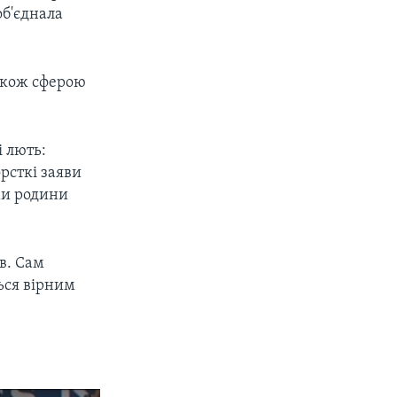
об'єднала
також сферою
 лють:
рсткі заяви
ми родини
в. Сам
ься вірним