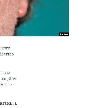
ького
 Маттео
назад
граційну
ям The
нтами, а