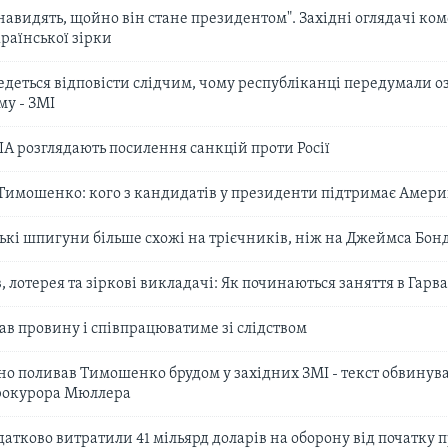
навидять, щойно він стане президентом". Західні оглядачі ко
раїнської зірки
деться відповісти слідчим, чому республіканці передумали 
му - ЗМІ
А розглядають посилення санкцій проти Росії
имошенко: кого з кандидатів у президенти підтримає Амери
ські шпигуни більше схожі на трієчників, ніж на Джеймса Бон
в, лотерея та зіркові викладачі: Як починаються заняття в Гарв
в провину і співпрацюватиме зі слідством
о поливав Тимошенко брудом у західних ЗМІ - текст обвинув
прокурора Мюллера
атково витратили 41 мільярд доларів на оборону від початку 