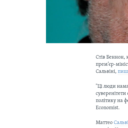
Стів Беннон,
прем’єр-мініс
Сальвіні,
пи
"Ці люди нам
суверенітети 
політику на 
Economist.
Маттео
Сальв