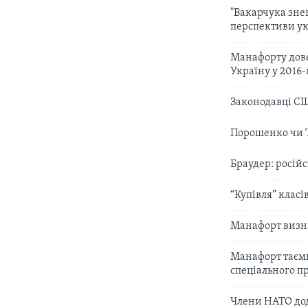
"Вакарчука зне
перспективи ук
Манафорту дове
Україну у 2016-
Законодавці СШ
Порошенко чи Т
Браудер: росій
“Купівля” класі
Манафорт визна
Манафорт таємн
спеціального 
Члени НАТО дод