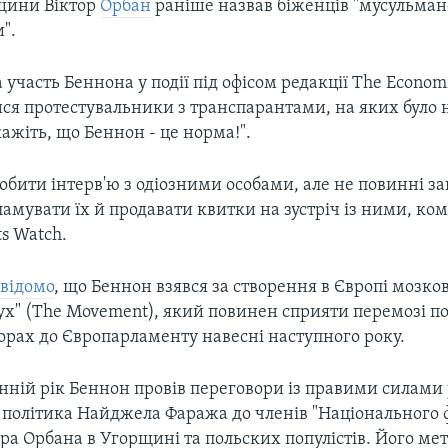
щини Віктор
Орбан
раніше назвав біженців "мусульма
".
а участь Беннона у події під офісом редакції The Econom
ися протестувальники з транспарантами, на яких було
кажіть, що Беннон - це норма!".
бити інтерв'ю з одіозними особами, але не повинні з
ламувати їх й продавати квитки на зустріч із ними, ко
s Watch.
о
відомо
, що Беннон
взявся за створення в Європі мозко
Рух" (The Movement), який повинен сприяти перемозі п
орах до Європарламенту навесні наступного року.
нній рік Беннон провів переговори із правими силами у
 політика Найджела Фаража до членів "Національного 
ора Орбана в Угорщині та польских популістів. Його мет