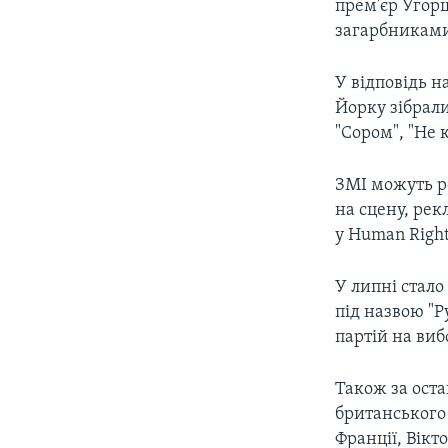
прем'єр Угор
загарбниками
У відповідь н
Йорку зібрал
"Сором", "Не 
ЗМІ можуть ро
на сцену, рек
у Human Right
У липні стал
під назвою "
партій на виб
Також за оста
британського
Франції, Вікт