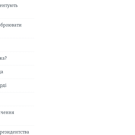
ментують
озброювати
ка?
да
арді
ачення
президентства