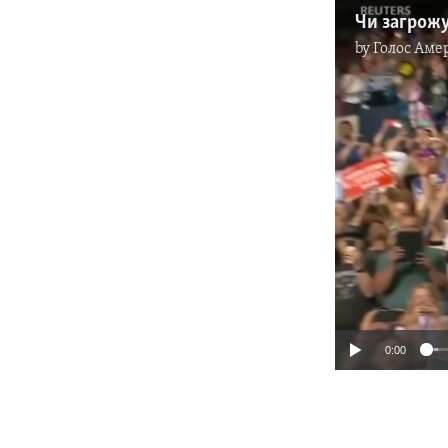
Чи загрожу
by
Голос Аме
0:00