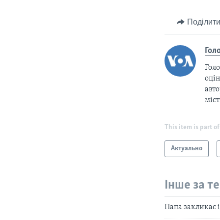
Поділити
Гол
Голо
оцін
авто
міс
This item is part of
Актуально
Інше за т
Папа закликає 