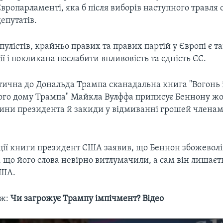
Європарламенті, яка б після виборів наступного травля 
депутатів.
улістів, крайньо правих та правих партій у Європі є 
сії і покликана послабити впливовість та єдність ЄС.
тична до Дональда Трампа сканадальна книга "Вогонь і
лого дому Трампа" Майкла Вулффа приписує Беннону жо
дини президента й закиди у відмиванні грошей члена
ації книги президент США заявив, що Беннон збожеволі
 що його слова невірно витлумачили, а сам він лишаєт
США.
ож:
Чи загрожує Трампу імпічмент? Відео