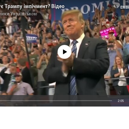
є Трампу імпічмент? Відео
EMB
рики Українською
No media source currently available
2:05
EMBED