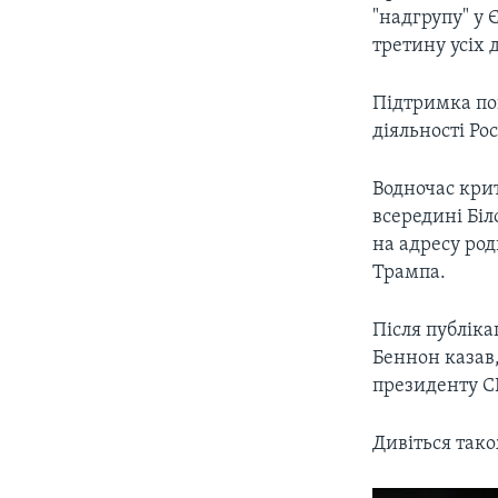
"надгрупу" у 
третину усіх 
Підтримка поп
діяльності Ро
Водночас кри
всередині Бі
на адресу ро
Трампа.
Після публік
Беннон казав,
президенту 
Дивіться так