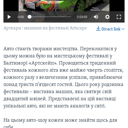
ВІДЕО
СУСПІЛЬСТВО
ТЕЛЕПРОГРАМИ
ЕКОНОМІКА
0:00
0:03:03
ENGLISH
ЧАС-TIME
ІСТОРІЇ УСПІХУ УКРАЇНЦІВ
Арткари : машини на фестивалі Artscape
Direct link
БРИФІНГ ГОЛОСУ АМЕРИКИ
Learning English
СТУДІЯ ВАШИНГТОН
Авто стають творами мистецтва. Переконатися у
МИ В СОЦМЕРЕЖАХ
ВІКНО В АМЕРИКУ
цьому можна було на мистецькому фестивалі у
ПРАЙМ-ТАЙМ
Балтиморі «Артскейп». Проводиться триденний
фестиваль кожного літа вже майже чверть століття,
ПОГЛЯД З ВАШИНГТОНА
кожного разу з величезним успіхом, приваблюючи
Мови
понад триста п’ятдесят гостей. Цього року родзинка
фестивалю – виставка машин, яка святкує свій
двадцятий ювілей. Представлені на цій виставці
унікальні авто, які не мають аналогів у світі.
На цьому авто-шоу кожен може знайти щось для
себе.