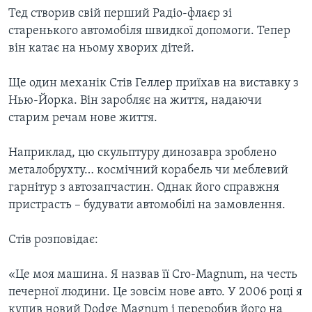
Тед створив свій перший Радіо-флаєр зі
старенького автомобіля швидкої допомоги. Тепер
він катає на ньому хворих дітей.
Ще один механік Стів Геллер приїхав на виставку з
Нью-Йорка. Він заробляє на життя, надаючи
старим речам нове життя.
Наприклад, цю скульптуру динозавра зроблено
металобрухту… космічний корабель чи меблевий
гарнітур з автозапчастин. Однак його справжня
пристрасть – будувати автомобілі на замовлення.
Стів розповідає:
«Це моя машина. Я назвав її Cro-Magnum, на честь
печерної людини. Це зовсім нове авто. У 2006 році я
купив новий Dodge Magnum і переробив його на