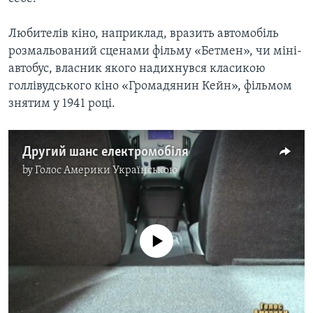
Любителів кіно, наприклад, вразить автомобіль
розмальований сценами фільму «Бетмен», чи міні-
автобус, власник якого надихнувся класикою
голлівудського кіно «Громадянин Кейн», фільмом
знятим у 1941 році.
Другий шанс електромобіля
by
Голос Америки Українською
No media source currently available