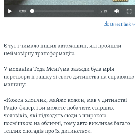
0:00
2:19
Direct link
Є тут і чимало інших автомашин, які пройшли
неймовірну трансформацію.
У механіка Теда Менґума завжди була мрія
перетвори іграшку зі свого дитинства на справжню
машину:
«Кожен хлопчик, майже кожен, мав у дитинстві
Радіо-флаєр, і ви можете побачити старших
чоловіків, які підходять сюди з широкою
посмішкою на обличчі, тому авто викликає багато
теплих спогадів про їх дитинство».