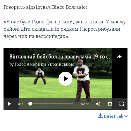
Говорить відвідувач Вінсе Велґавіо:
«У нас були Радіо-флаєр сани, вантажівки. У моєму
районі діти складали їх рядком і перестрибували
через них на велосипедах».
Вінтажний бейсбол за правилами 19-го сторіччя
by
Голос Америки Українською
No media source currently available
0:00
0:02:36
Direct link