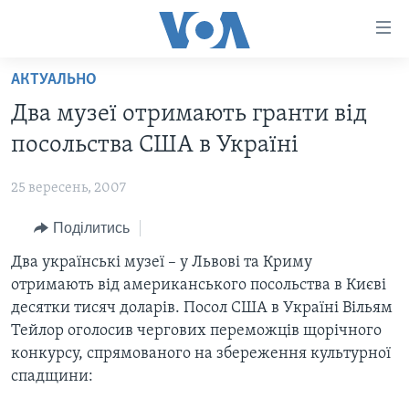
Спеціальні
потреби
Перейти
АКТУАЛЬНО
до
ГОЛОВНА
Два музеї отримають гранти від
матеріалу
АКТУАЛЬНО
Перейти
посольства США в Україні
АНАЛІТИКА
до
СВІТ
меню
25 вересень, 2007
ПОЛІТИКА В США
США
сторінки
Поділитись
АДМІНІСТРАЦІЯ ПРЕЗИДЕНТА ТРАМПА: ПЕРШІ 100
УКРАЇНА
Перейти
ДНІВ
до
Два українські музеї – у Львові та Криму
ВІЙНА - ЦЕ ОСОБИСТЕ
Пошуку
УКРАЇНЦІ В АМЕРИЦІ
отримають від американського посольства в Києві
УКРАЇНЦІ У СВІТІ
десятки тисяч доларів. Посол США в Україні Вільям
УКРАЇНА
НАУКА
Тейлор оголосив чергових переможців щорічного
ІНТЕРВ'Ю
конкурсу, спрямованого на збереження культурної
ЗДОРОВ'Я
спадщини:
БОРОТЬБА З ДЕЗІНФОРМАЦІЄЮ
КУЛЬТУРА