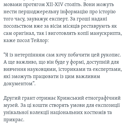
мовами протягом ХІІ-ХІV століть. Вони можуть
нести першоджерельну інформацію про історію
того часу, зауважує експерт. За гроші надані
посольством вже за вісім місяців реставрують як
сам оригінал, так і виготовлять копії манускрипта,
каже посол Тейлор:
“Я із нетерпінням сам хочу побачити цей рукопис.
А ще важливо, що він буде у формі, доступній для
вивчення науковцями, істориками та експертами,
які зможуть працювати із цим важливим
документом”.
Другий грант отримає Кримський етнографічний
музей. За ці кошти створять умови для експозиції
унікальної колекції національних костюмів та
прикрас.