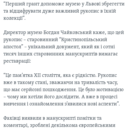
ВІДЕО
“Перший грант допоможе музею у Львові збрегегти
СУСПІЛЬСТВО
ТЕЛЕПРОГРАМИ
та відцифрувати дуже важливий рукопис в їхній
ЕКОНОМІКА
колекції”.
ENGLISH
ЧАС-TIME
ІСТОРІЇ УСПІХУ УКРАЇНЦІВ
БРИФІНГ ГОЛОСУ АМЕРИКИ
Директор музею Богдан Чайковський каже, що цей
Learning English
рукопис – старовинний “Кристинопільський
СТУДІЯ ВАШИНГТОН
апостол” – унікальний документ, який як і сотні
МИ В СОЦМЕРЕЖАХ
ВІКНО В АМЕРИКУ
тисяч інших старовинних манускриптів вимагає
реставрації:
ПРАЙМ-ТАЙМ
ПОГЛЯД З ВАШИНГТОНА
“Це пам’ятка ХІІ століття, яка є рідкістю. Рукопис
Мови
вже в такому стані, зважаючи на тривалість часу,
що має серйозні пошкодження. Це було мотивацією
– чому ми хотіли його дослідити. А вже в процесі
вивчення і ознайомлення з’явилися нові аспекти”.
Фахівці виявили в манускрипті помітки та
коментарі, зроблені декількома європейськими