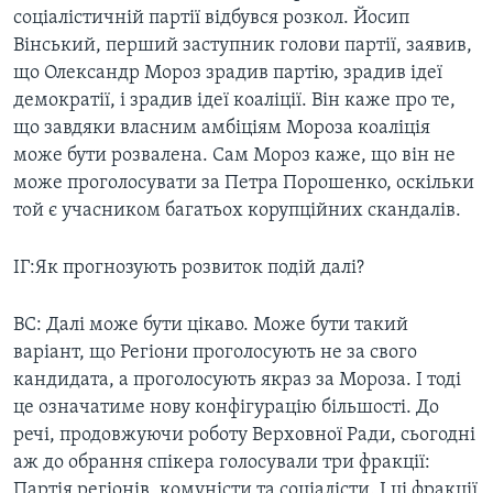
соціалістичній партії відбувся розкол. Йосип
Вінський, перший заступник голови партії, заявив,
що Олександр Мороз зрадив партію, зрадив ідеї
демократії, і зрадив ідеї коаліції. Він каже про те,
що завдяки власним амбіціям Мороза коаліція
може бути розвалена. Сам Мороз каже, що він не
може проголосувати за Петра Порошенко, оскільки
той є учасником багатьох корупційних скандалів.
ІГ:Як прогнозують розвиток подій далі?
ВС: Далі може бути цікаво. Може бути такий
варіант, що Регіони проголосують не за свого
кандидата, а проголосують якраз за Мороза. І тоді
це означатиме нову конфігурацію більшості. До
речі, продовжуючи роботу Верховної Ради, сьогодні
аж до обрання спікера голосували три фракції:
Партія регіонів, комуністи та соціалісти. І ці фракції