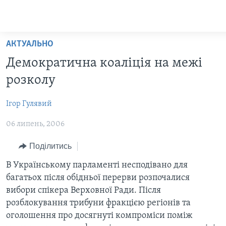
Спеціальні
потреби
Перейти
АКТУАЛЬНО
до
ГОЛОВНА
Демократична коаліція на межі
матеріалу
АКТУАЛЬНО
Перейти
розколу
АНАЛІТИКА
до
СВІТ
меню
Ігор Гулявий
ПОЛІТИКА В США
США
сторінки
06 липень, 2006
АДМІНІСТРАЦІЯ ПРЕЗИДЕНТА ТРАМПА: ПЕРШІ 100 ДНІВ
УКРАЇНА
Перейти
до
УКРАЇНЦІ В АМЕРИЦІ
ВІЙНА - ЦЕ ОСОБИСТЕ
Поділитись
Пошуку
УКРАЇНА
УКРАЇНЦІ У СВІТІ
В Українському парламенті несподівано для
багатьох після обідньої перерви розпочалися
ІНТЕРВ'Ю
НАУКА
вибори спікера Верховної Ради. Після
БОРОТЬБА З ДЕЗІНФОРМАЦІЄЮ
ЗДОРОВ'Я
розблокування трибуни фракцією регіонів та
оголошення про досягнуті компроміси поміж
ВІДЕО
КУЛЬТУРА