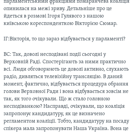
парламентськими фракціями помаранчева коаліція
ТЕЛЕПРОГРАМИ
СУСПІЛЬСТВО
опинилася на межі зриву. Детальніше про це
йдеться в розмові Ігоря Гулявого з нашою
ENGLISH
ЕКОНОМІКА
ЧАС-TIME
київською кореспонденткою Вікторією Сюмар.
ІСТОРІЇ УСПІХУ УКРАЇНЦІВ
БРИФІНГ ГОЛОСУ АМЕРИКИ
Learning English
СТУДІЯ ВАШИНГТОН
ІГ:Вікторія, то що зараз відбувається у парламенті?
МИ В СОЦМЕРЕЖАХ
ВІКНО В АМЕРИКУ
ВС: Так, доволі несподівані події сьогодні у
ПРАЙМ-ТАЙМ
Верховній Раді. Спостерігають за ними практично
всі. Люди обговорюють це доволі активно, слухають
ПОГЛЯД З ВАШИНГТОНА
Мови
радіо, дивляться телевізійну трансляцію. В даний
момент, фактично, відбувається процедура обрання
голови Верховної Ради і вона відбувається зовсім не
так, як того очікували. Що ж стало головною
несподіванкою? Насправді, очікували, що коаліція
запропонує кандидатуру, як це визначено
регламентом коаліції. Тобто, кандидатуру на посаду
спікера мала запропонувати Наша Україна. Вона це