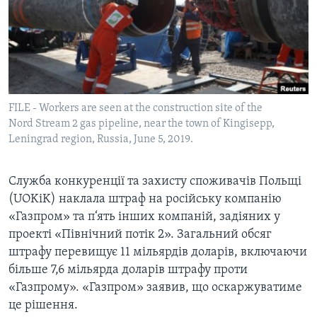
ВІДЕО
СУСПІЛЬСТВО
ТЕЛЕПРОГРАМИ
ЕКОНОМІКА
ENGLISH
ЧАС-TIME
ІСТОРІЇ УСПІХУ УКРАЇНЦІВ
БРИФІНГ ГОЛОСУ АМЕРИКИ
Learning English
СТУДІЯ ВАШИНГТОН
FILE - Workers are seen at the construction site of the
Nord Stream 2 gas pipeline, near the town of Kingisepp,
МИ В СОЦМЕРЕЖАХ
ВІКНО В АМЕРИКУ
Leningrad region, Russia, June 5, 2019.
ПРАЙМ-ТАЙМ
ПОГЛЯД З ВАШИНГТОНА
Служба конкуренції та захисту споживачів Польщі
Мови
(UOKiK) наклала штраф на російську компанію
«Газпром» та п‘ять інших компаній, задіяних у
проекті «Північний потік 2». Загальний обсяг
штрафу перевищує 11 мільярдів доларів, включаючи
більше 7,6 мільярда доларів штрафу проти
«Газпрому». «Газпром» заявив, що оскаржуватиме
це рішення.