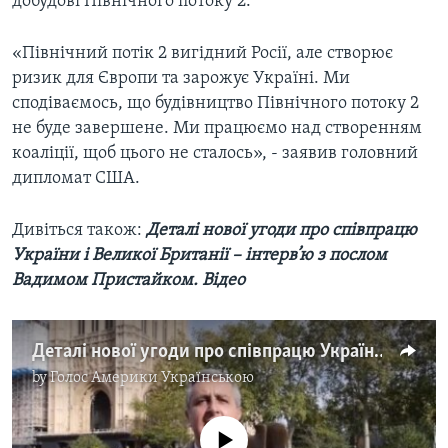
добудові Північного потоку 2.
«Північний потік 2 вигідний Росії, але створює
ризик для Європи та зарожує Україні. Ми
сподіваємось, що будівництво Північного потоку 2
не буде завершене. Ми працюємо над створенням
коаліції, щоб цього не сталось», - заявив головний
дипломат США.
Дивіться також:
Деталі нової угоди про співпрацю
України і Великої Британії – інтерв’ю з послом
Вадимом Пристайком. Відео
Деталі нової угоди про співпрацю України і Великої Британії – інтерв’ю з послом Вадимом Пристайком. Відео
by
Голос Америки Українською
No media source currently available