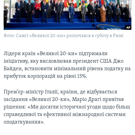
ВІДЕО
СУСПІЛЬСТВО
ТЕЛЕПРОГРАМИ
ЕКОНОМІКА
ENGLISH
ЧАС-TIME
ІСТОРІЇ УСПІХУ УКРАЇНЦІВ
БРИФІНГ ГОЛОСУ АМЕРИКИ
Фото: Саміт «Великої 20-ки» розпочався в суботу в Римі
Learning English
СТУДІЯ ВАШИНГТОН
Лідери країн «Великої 20-ки» підтримали
МИ В СОЦМЕРЕЖАХ
ВІКНО В АМЕРИКУ
ініціативу, яку висловлював президент США Джо
ПРАЙМ-ТАЙМ
Байден, встановити мінімальний рівень податку на
прибуток корпорацій на рівні 15%.
ПОГЛЯД З ВАШИНГТОНА
Мови
Прем‘єр-міністр Італії, країни, де відбувається
засідання «Великої 20-ки», Маріо Драгі привітав
рішення: «Ми досягли історичної угоди щодо більш
справедливої та ефективної міжнародної системи
оподаткування».