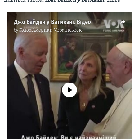
Дивіться також:
Джо Байден у Ватикані. Відео
Джо Байден у Ватикані. Відео
by
Голос Америки Українською
No media source currently available