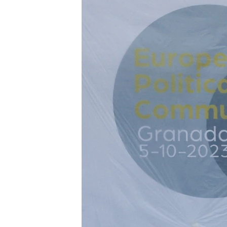
СУСПІЛЬСТВО
ТЕЛЕПРОГРАМИ
ЕКОНОМІКА
ENGLISH
ЧАС-TIME
ІСТОРІЇ УСПІХУ УКРАЇНЦІВ
БРИФІНГ ГОЛОСУ АМЕРИКИ
СТУДІЯ ВАШИНГТОН
ВІКНО В АМЕРИКУ
ПРАЙМ-ТАЙМ
ПОГЛЯД З ВАШИНГТОНА