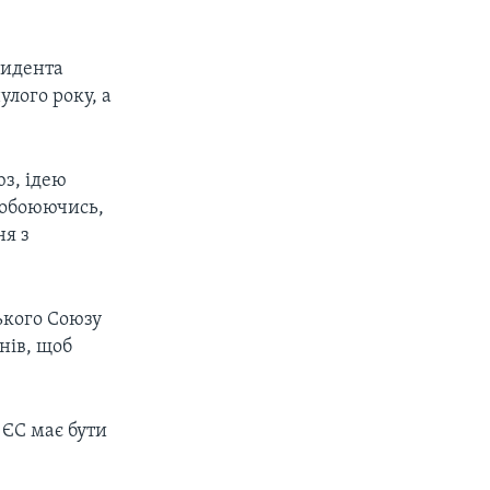
зидента
улого року, а
юз, ідею
побоюючись,
ня з
ького Союзу
нів, щоб
ЄС має бути