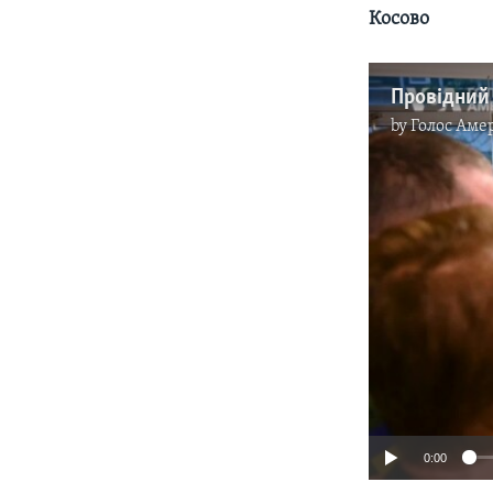
Косово
by
Голос Аме
0:00