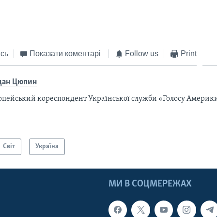
EMBED
сь
Показати коментарі
Follow us
Print
дан Цюпин
опейський кореспондент Української служби «Голосу Америки
Світ
Україна
МИ В СОЦМЕРЕЖАХ