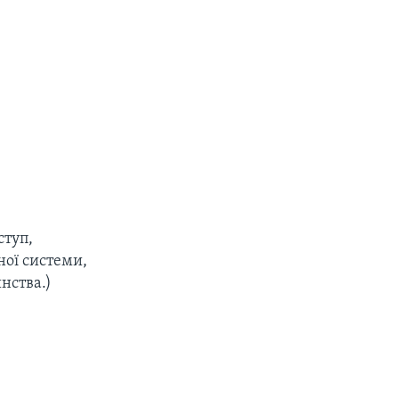
ступ,
ної системи,
нства.)