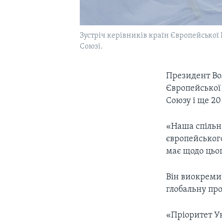
Зустріч керівників країн Європейської П
Союзі.
Президент Вол
Європейської 
Союзу і ще 20
«Наша спільна
європейського
має щодо цьог
Він виокремив
глобальну про
«Пріоритет У