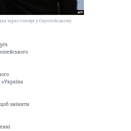
 яка зараз головує у Європейському
тріч
вропейського
ного
о «Україна
 щоб змінити
ненні