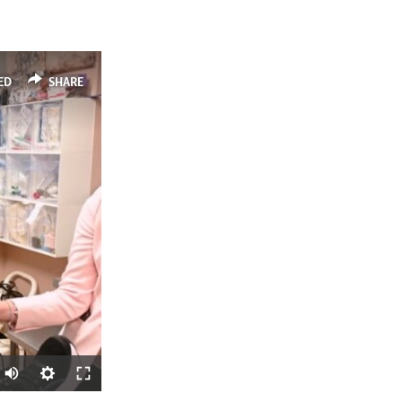
ED
SHARE