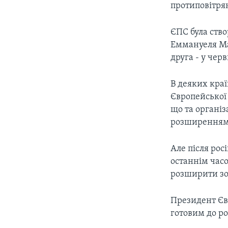
протиповітрян
ЄПС була ств
Еммануеля Мак
друга - у чер
В деяких краї
Європейської
що та організ
розширенням
Але після ро
останнім час
розширити зон
Президент Єв
готовим до р