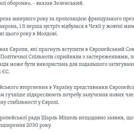
ої оборони», - вказав Зеленський.
орена минулого року за пропозицією французького пре
рона, і її перша зустріч відбулася в Чехії у жовтні мин
вні цього року в Молдові.
нах Європи, які прагнуть вступити в Європейський Со
 Політичної Спільноти сприйняли з застереженнями, 
ація може бути використана для подальшого затягуван
 ЄС.
сійського вторгнення в Україну представники Європейс
ом гучніше підкреслюють потребу залучення нових чле
у стабільності у Європі.
ропейської ради Шарль Мішель нещодавно заявив, що 
озширення 2030 року.