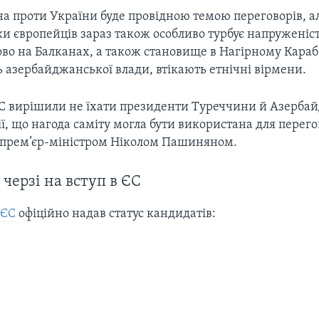
на проти України буде провідною темою переговорів, а
ки європейців зараз також особливо турбує напруженіс
ово на Балканах, а також становище в Нагірному Караба
 азербайджанської влади, втікають етнічні вірмени.
ПС вирішили не їхати президенти Туреччини й Азерба
ї, що нагода саміту могла бути використана для перего
прем’єр-міністром Ніколом Пашиняном.
 черзі на вступ в ЄС
м
ЄС
офіційно надав статус кандидатів: