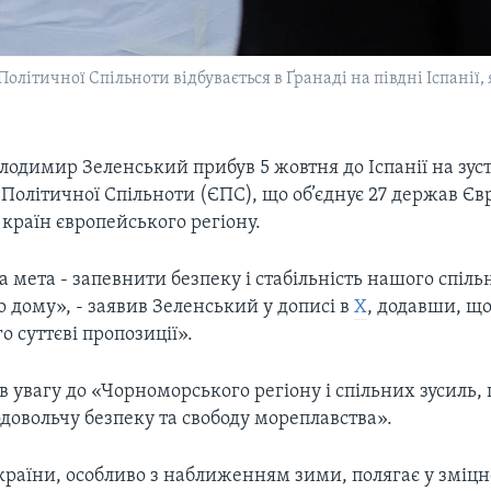
олітичної Спільноти відбувається в Ґранаді на півдні Іспанії,
одимир Зеленський прибув 5 жовтня до Іспанії на зус
Політичної Спільноти (ЄПС), що об’єднує 27 держав Є
 країн європейського регіону.
 мета - запевнити безпеку і стабільність нашого спіль
 дому», - заявив Зеленський у дописі в
Х
, додавши, щ
о суттєві пропозиції».
 увагу до «Чорноморського регіону і спільних зусиль,
довольчу безпеку та свободу мореплавства».
країни, особливо з наближенням зими, полягає у зміц