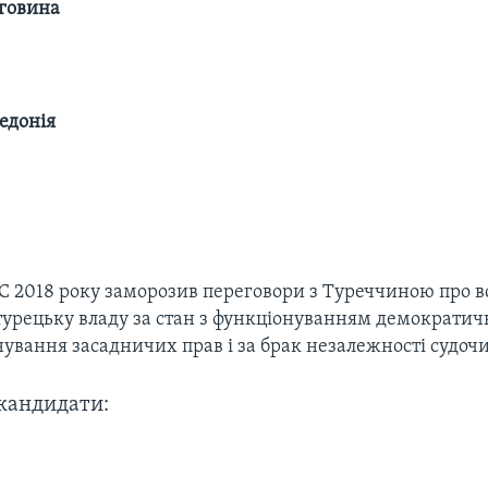
еговина
едонія
С 2018 року заморозив переговори з Туреччиною про в
урецьку владу за стан з функціонуванням демократич
ування засадничих прав і за брак незалежності судочи
кандидати: