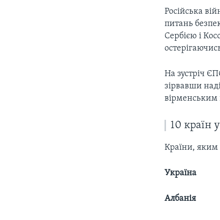
Російська вій
питань безпе
Сербією і Кос
остерігаючись
На зустріч Є
зірвавши наді
вірменським 
10 країн у
Країни, яки
Україна
Албанія