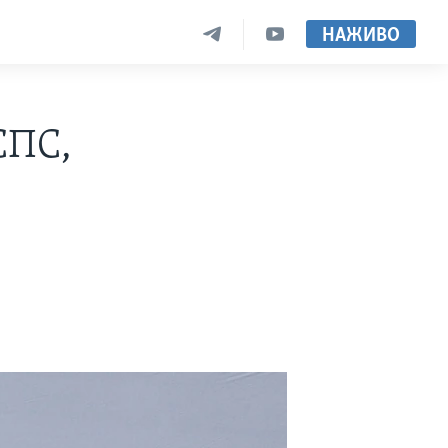
НАЖИВО
ЄПС,