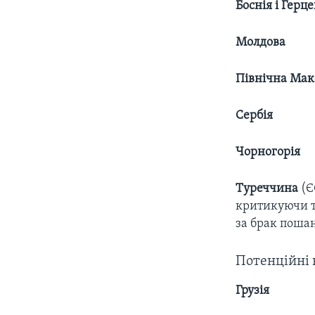
Боснія і Герц
Молдова
Північна Мак
Сербія
Чорногорія
Туреччина
(Є
критикуючи т
за брак пошан
Потенційні 
Грузія