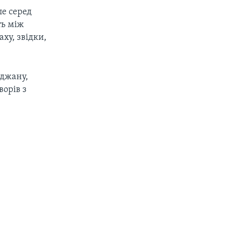
ле серед
ть між
ху, звідки,
йджану,
ворів з