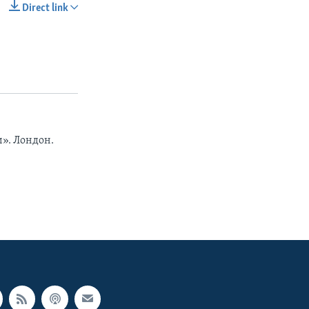
Direct link
SHARE
». Лондон.
px
width