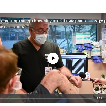
Провідний хірург-ортопед з Брукліну вже кілька років ставить на ноги поранених військових з України. Відео
EMB
рики Українською
No media source currently available
7:19