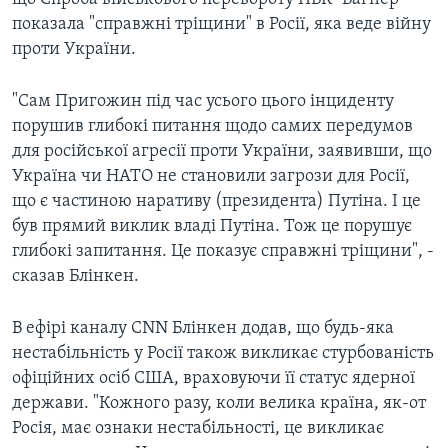
показала "справжні тріщини" в Росії, яка веде війну
проти України.
"Сам Пригожин під час усього цього інциденту
порушив глибокі питання щодо самих передумов
для російської агресії проти України, заявивши, що
Україна чи НАТО не становили загрози для Росії,
що є частиною наративу (президента) Путіна. І це
був прямий виклик владі Путіна. Тож це порушує
глибокі запитання. Це показує справжні тріщини", -
сказав Блінкен.
В ефірі каналу CNN Блінкен додав, що будь-яка
нестабільність у Росії також викликає стурбованість
офіційних осіб США, враховуючи її статус ядерної
держави. "Кожного разу, коли велика країна, як-от
Росія, має ознаки нестабільності, це викликає