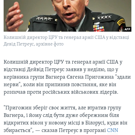
ВІДЕО
СУСПІЛЬСТВО
ТЕЛЕПРОГРАМИ
ЕКОНОМІКА
ENGLISH
ЧАС-TIME
ІСТОРІЇ УСПІХУ УКРАЇНЦІВ
БРИФІНГ ГОЛОСУ АМЕРИКИ
Колишній директор ЦРУ та генерал армії США у відставці
Learning English
СТУДІЯ ВАШИНГТОН
Девід Петреус, архівне фото
МИ В СОЦМЕРЕЖАХ
ВІКНО В АМЕРИКУ
Колишній директор ЦРУ та генерал армії США у
ПРАЙМ-ТАЙМ
відставці Дейвід Петреус заявив у неділю, що у
ПОГЛЯД З ВАШИНГТОНА
керівника групи Вагнера Євгена Пригожина "здали
Мови
нерви", коли він припинив повстання, яке він
розпочав проти російських військових лідерів.
"Пригожин зберіг своє життя, але втратив групу
Вагнера, і йому слід бути дуже обережним біля
відкритих вікон у новому місці в Білорусі, куди він
збирається", — сказав Петреус в програмі
CNN