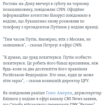
Ростова-на-Дону ввечері в суботу на чорному
позашляховику, повідомляє CNN. Офіційне
інформаційне агентство Білорусі повідомило в
неділю, що Лукашенко знову розмовляв по
телефону з президентом Путіним у неділю вранці.
"Тим часом Путін, ймовірно, втік з Москви, не
залишився", - сказав Петреус в ефірі CNN.
"Я думаю, що уряд похитнувся. Путін особисто
похитнувся. Це робить його більш вразливим, ніж
будь-коли за два десятиліття його правління
Російською Федерацією. Хто знає, куди це може
піти зараз", – сказав колишній директор ЦРУ.
Як повідомляв раніше
Голос Амерки
, держсекретар
Блінкен у неділю в ефірі каналу CBS News заявив,
що Спроба військового перевороту ПВК "Вагнер"