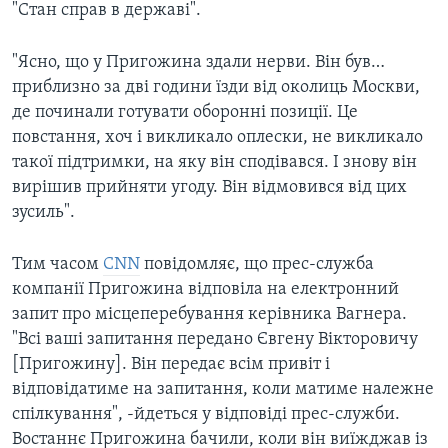
"Стан справ в державі".
"Ясно, що у Пригожина здали нерви. Він був…
приблизно за дві години їзди від околиць Москви,
де починали готувати оборонні позиції. Це
повстання, хоч і викликало оплески, не викликало
такої підтримки, на яку він сподівався. І знову він
вирішив прийняти угоду. Він відмовився від цих
зусиль".
Тим часом
CNN
повідомляє, що прес-служба
компанії Пригожина відповіла на електронний
запит про місцеперебування керівника Вагнера.
"Всі ваші запитання передано Євгену Вікторовичу
[Пригожину]. Він передає всім привіт і
відповідатиме на запитання, коли матиме належне
спілкування", -йдеться у відповіді прес-служби.
Востаннє Пригожина бачили, коли він виїжджав із