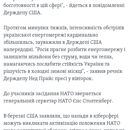
боєготовності в цій сфері", - йдеться в повідомленні
Держдепу США.
Протягом минулих тижнів, інтенсивність обстрілів
української енергомережі кардинально
збільшилась, зауважили в Держдепі США
напередодні. "Росія прагне розбити енергомережу і
залишити мільйони без струму, води чи тепла,
намагаючись послабити стійкість України та
рішучість в холодні зимові місяці", - заявив речнік
Держдепу Нед Прайс пресі у вівторок.
До учасників засідання НАТО звернеться
генеральний серкетар НАТО Єнс Столтенберг.
В березні США заявляли, що напади в кіберсфері
можуть викликати активізацію положення НАТО