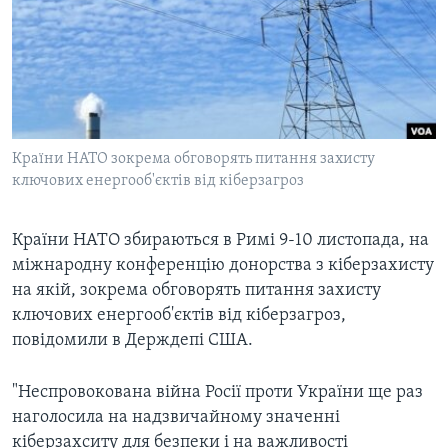
ВІДЕО
СУСПІЛЬСТВО
ТЕЛЕПРОГРАМИ
ЕКОНОМІКА
ENGLISH
ЧАС-TIME
ІСТОРІЇ УСПІХУ УКРАЇНЦІВ
БРИФІНГ ГОЛОСУ АМЕРИКИ
Learning English
СТУДІЯ ВАШИНГТОН
Країни НАТО зокрема обговорять питання захисту
МИ В СОЦМЕРЕЖАХ
ключових енергооб'єктів від кіберзагроз
ВІКНО В АМЕРИКУ
ПРАЙМ-ТАЙМ
Країни НАТО збираються в Римі 9-10 листопада, на
ПОГЛЯД З ВАШИНГТОНА
міжнародну конференцію донорства з кіберзахисту
Мови
на якій, зокрема обговорять питання захисту
ключових енергооб'єктів від кіберзагроз,
повідомили в Держдепі США.
"Неспровокована війна Росії проти України ще раз
наголосила на надзвичайному значенні
кіберзахситу для безпеки і на важливості