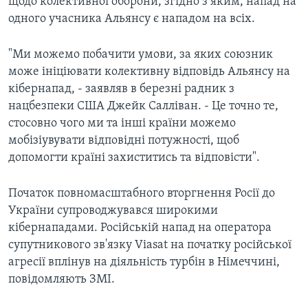
щодо колективної оборони, згідно з яким, напад на
одного учасника Альянсу є нападом на всіх.
"Ми можемо побачити умови, за яких союзник
може ініціювати колективну відповідь Альянсу на
кібернапад, - заявляв в березні радник з
нацбезпеки США Джейк Салліван. - Це точно те,
стосовно чого ми та інші країни можемо
мобізіувувати відповідні потужності, щоб
допомогти країні захиститись та відповісти".
Початок повномасштабного вторгнення Росії до
України супроводжувався широкими
кібернападами. Російській напад на оператора
супутникового зв'язку Viasat на початку російської
агресії вплінув на діяльність турбін в Німеччині,
повідомляють ЗМІ.