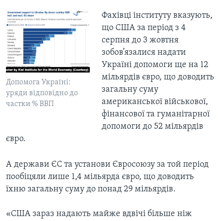
Фахівці інституту вказують,
що США за період з 4
серпня до 3 жовтня
зобов’язалися надати
Україні допомоги ще на 12
мільярдів євро, що доводить
Допомога Україні:
загальну суму
уряди відповідно до
американської військової,
частки % ВВП
фінансової та гуманітарної
допомоги до 52 мільярдів
євро.
А держави ЄС та установи Євросоюзу за той період
пообіцяли лише 1,4 мільярда євро, що доводить
їхню загальну суму до понад 29 мільярдів.
«США зараз надають майже вдвічі більше ніж