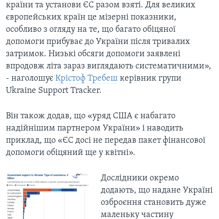
країни та установи ЄС разом взяті. Для великих
європейських країн це мізерні показники,
особливо з огляду на те, що багато обіцяної
допомоги прибуває до України після тривалих
затримок. Низькі обсяги допомоги заявлені
впродовж літа зараз виглядають систематичними»,
- наголошує
Крістоф Требеш
керівник групи
Ukraine Support Tracker.
Він також додав, що «уряд США є набагато
надійнішим партнером України» і наводить
приклад, що «ЄС досі не передав пакет фінансової
допомоги обіцяний ще у квітні».
Дослідники окремо
додають, що надане Україні
озброєння становить дуже
маленьку частину