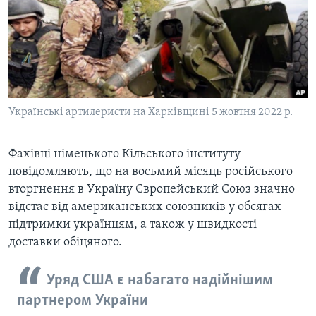
ВІДЕО
СУСПІЛЬСТВО
ТЕЛЕПРОГРАМИ
ЕКОНОМІКА
ENGLISH
ЧАС-TIME
ІСТОРІЇ УСПІХУ УКРАЇНЦІВ
БРИФІНГ ГОЛОСУ АМЕРИКИ
Learning English
СТУДІЯ ВАШИНГТОН
Українські артилеристи на Харківщині 5 жовтня 2022 р.
МИ В СОЦМЕРЕЖАХ
ВІКНО В АМЕРИКУ
Фахівці німецького Кільського інституту
ПРАЙМ-ТАЙМ
повідомляють, що на восьмий місяць російського
ПОГЛЯД З ВАШИНГТОНА
вторгнення в Україну Європейський Союз значно
Мови
відстає від американських союзників у обсягах
підтримки українцям, а також у швидкості
доставки обіцяного.
Уряд США є набагато надійнішим
партнером України