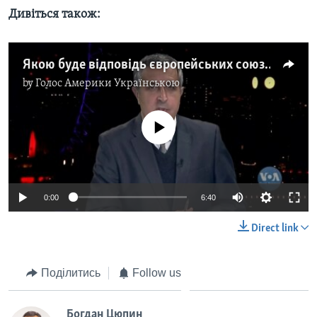
Дивіться також:
Якою буде відповідь європейських союзників на обстріли українських міст? Відео
by
Голос Америки Українською
No media source currently available
0:00
6:40
Direct link
Поділитись
Follow us
Богдан Цюпин