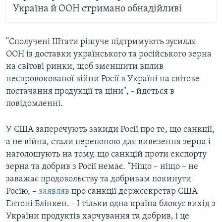
Україна й ООН стримано обнадійливі
"Сполучені Штати рішуче підтримують зусилля
ООН із доставки українського та російського зерна
на світові ринки, щоб зменшити вплив
неспровокованої війни Росії в Україні на світове
постачання продукції та ціни", - йдеться в
повідомленні.
У США заперечують закиди Росії про те, що санкції,
а не війна, стали перепоною для вивезення зерна і
наголошують на тому, що санкцій проти експорту
зерна та добрив з Росії немає. “Ніщо – ніщо – не
заважає продовольству та добривам покинути
Росію, –
заявляв
про санкції держсекретар США
Ентоні Блінкен. - І тільки одна країна блокує вихід з
України продуктів харчування та добрив, і це