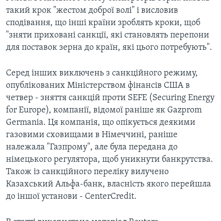
такий крок "жестом доброї волі" і висловив
сподівання, що інші країни зроблять кроки, щоб
"зняти приховані санкції, які становлять перепони
для поставок зерна до країн, які цього потребують".
Серед інших виключень з санкційного режиму,
опублікованих Міністерством фінансів США в
четвер - зняття санкцій проти SEFE (Securing Energy
for Europe), компанії, відомої раніше як Gazprom
Germania. Ця компанія, що опікується деякими
газовими сховищами в Німеччині, раніше
належала "Газпрому", але була передана до
німецького регулятора, щоб уникнути банкрутства.
Також із санкційного переліку вилучено
Казахський Альфа-банк, власність якого перейшла
до іншої установи - CenterCredit.