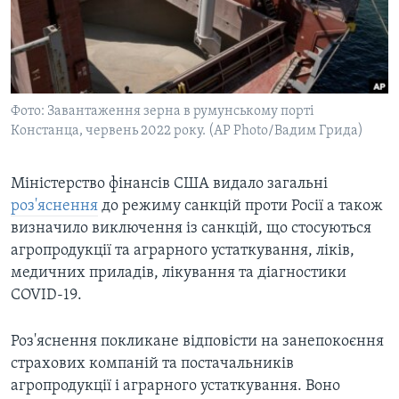
ВІДЕО
СУСПІЛЬСТВО
ТЕЛЕПРОГРАМИ
ЕКОНОМІКА
ENGLISH
ЧАС-TIME
ІСТОРІЇ УСПІХУ УКРАЇНЦІВ
БРИФІНГ ГОЛОСУ АМЕРИКИ
Фото: Завантаження зерна в румунському порті
Learning English
СТУДІЯ ВАШИНГТОН
Констанца, червень 2022 року. (AP Photo/Вадим Грида)
МИ В СОЦМЕРЕЖАХ
ВІКНО В АМЕРИКУ
Міністерство фінансів США видало загальні
ПРАЙМ-ТАЙМ
роз'яснення
до режиму санкцій проти Росії а також
ПОГЛЯД З ВАШИНГТОНА
визначило виключення із санкцій, що стосуються
Мови
агропродукції та аграрного устаткування, ліків,
медичних приладів, лікування та діагностики
COVID-19.
Роз'яснення покликане відповісти на занепокоєння
страхових компаній та постачальників
агропродукції і аграрного устаткування. Воно