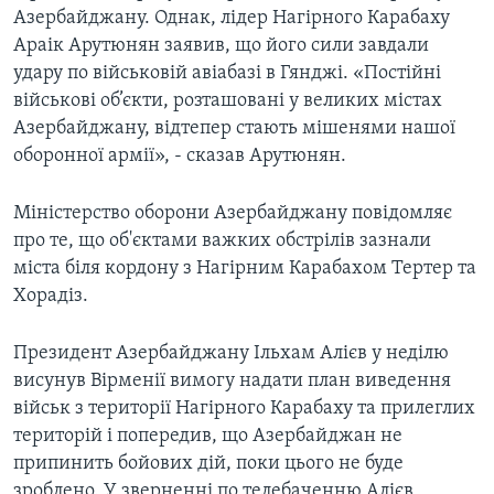
Азербайджану. Однак, лідер Нагірного Карабаху
Араік Арутюнян заявив, що його сили завдали
удару по військовій авіабазі в Гянджі. «Постійні
військові об’єкти, розташовані у великих містах
Азербайджану, відтепер стають мішенями нашої
оборонної армії», - сказав Арутюнян.
Міністерство оборони Азербайджану повідомляє
про те, що об'єктами важких обстрілів зазнали
міста біля кордону з Нагірним Карабахом Тертер та
Хорадіз.
Президент Азербайджану Ільхам Алієв у неділю
висунув Вірменії вимогу надати план виведення
військ з території Нагірного Карабаху та прилеглих
територій і попередив, що Азербайджан не
припинить бойових дій, поки цього не буде
зроблено. У зверненні по телебаченню Алієв