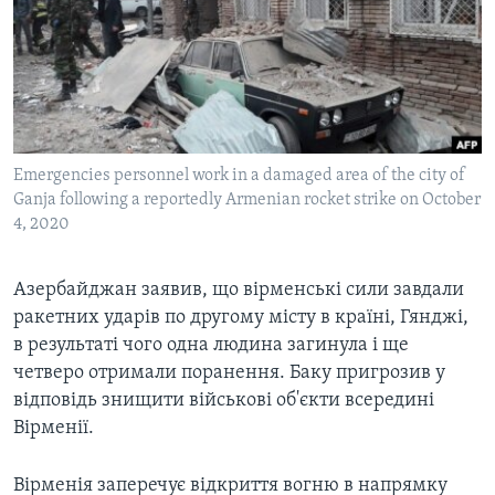
ВІДЕО
СУСПІЛЬСТВО
ТЕЛЕПРОГРАМИ
ЕКОНОМІКА
ENGLISH
ЧАС-TIME
ІСТОРІЇ УСПІХУ УКРАЇНЦІВ
БРИФІНГ ГОЛОСУ АМЕРИКИ
Learning English
СТУДІЯ ВАШИНГТОН
Emergencies personnel work in a damaged area of the city of
МИ В СОЦМЕРЕЖАХ
Ganja following a reportedly Armenian rocket strike on October
ВІКНО В АМЕРИКУ
4, 2020
ПРАЙМ-ТАЙМ
ПОГЛЯД З ВАШИНГТОНА
Азербайджан заявив, що вірменські сили завдали
Мови
ракетних ударів по другому місту в країні, Гянджі,
в результаті чого одна людина загинула і ще
четверо отримали поранення. Баку пригрозив у
відповідь знищити військові об'єкти всередині
Вірменії.
Вірменія заперечує відкриття вогню в напрямку