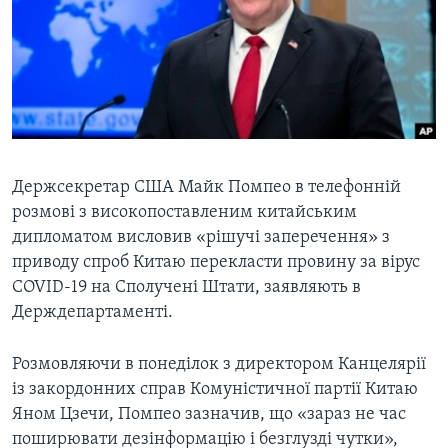
ВІДЕО
СУСПІЛЬСТВО
ТЕЛЕПРОГРАМИ
ЕКОНОМІКА
ENGLISH
ЧАС-TIME
ІСТОРІЇ УСПІХУ УКРАЇНЦІВ
БРИФІНГ ГОЛОСУ АМЕРИКИ
Learning English
СТУДІЯ ВАШИНГТОН
МИ В СОЦМЕРЕЖАХ
ВІКНО В АМЕРИКУ
Держсекретар США Майк Помпео в телефонній
розмові з високопоставленим китайським
ПРАЙМ-ТАЙМ
дипломатом висловив «рішучі заперечення» з
ПОГЛЯД З ВАШИНГТОНА
приводу спроб Китаю перекласти провину за вірус
Мови
COVID-19 на Сполучені Штати, заявляють в
Держдепартаменті.
Розмовляючи в понеділок з директором Канцелярії
із закордонних справ Комуністичної партії Китаю
Яном Цзечи, Помпео зазначив, що «зараз не час
поширювати дезінформацію і безглузді чутки»,