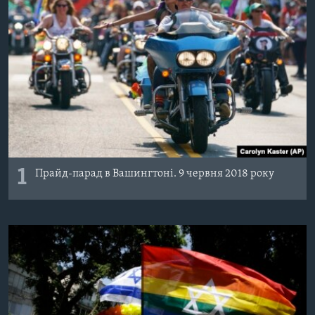
ВІДЕО
СУСПІЛЬСТВО
ТЕЛЕПРОГРАМИ
ЕКОНОМІКА
ENGLISH
ЧАС-TIME
ІСТОРІЇ УСПІХУ УКРАЇНЦІВ
БРИФІНГ ГОЛОСУ АМЕРИКИ
Learning English
СТУДІЯ ВАШИНГТОН
МИ В СОЦМЕРЕЖАХ
ВІКНО В АМЕРИКУ
ПРАЙМ-ТАЙМ
1
Прайд-парад в Вашингтоні. 9 червня 2018 року
ПОГЛЯД З ВАШИНГТОНА
Мови