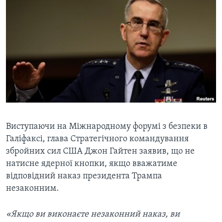
ВІДЕО
СУСПІЛЬСТВО
ТЕЛЕПРОГРАМИ
ЕКОНОМІКА
ENGLISH
ЧАС-TIME
ІСТОРІЇ УСПІХУ УКРАЇНЦІВ
БРИФІНГ ГОЛОСУ АМЕРИКИ
Learning English
СТУДІЯ ВАШИНГТОН
МИ В СОЦМЕРЕЖАХ
ВІКНО В АМЕРИКУ
ПРАЙМ-ТАЙМ
Виступаючи на Міжнародному форумі з безпеки в
ПОГЛЯД З ВАШИНГТОНА
Мови
Галіфаксі, глава Стратегічного командування
збройних сил США Джон Гайтен заявив, що не
натисне ядерної кнопки, якщо вважатиме
відповідний наказ президента Трампа
незаконним.
«Якщо ви виконаєте незаконний наказ, ви