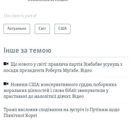
This item is part of
Актуально
Світ
США
Інше за темою
Що нового у світі: правляча партія Зімбабве усунула з
посади президента Роберта Муґабе. Відео
Новини США: консервативного суддю, поборника
моральних цінностей і слова біблії звинуватили у
приставані до малолітнії дівчат. Відео
Трамп висловив сподівання на зустріч із Путіним щодо
Північної Кореї