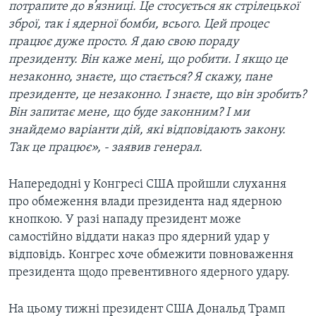
потрапите до в’язниці. Це стосується як стрілецької
зброї, так і ядерної бомби, всього. Цей процес
працює дуже просто. Я даю свою пораду
президенту. Він каже мені, що робити. І якщо це
незаконно, знаєте, що стається? Я скажу, пане
президенте, це незаконно. І знаєте, що він зробить?
Він запитає мене, що буде законним? І ми
знайдемо варіанти дій, які відповідають закону.
Так це працює», - заявив генерал.
Напередодні у Конгресі США пройшли слухання
про обмеження влади президента над ядерною
кнопкою. У разі нападу президент може
самостійно віддати наказ про ядерний удар у
відповідь. Конгрес хоче обмежити повноваження
президента щодо превентивного ядерного удару.
На цьому тижні президент США Дональд Трамп