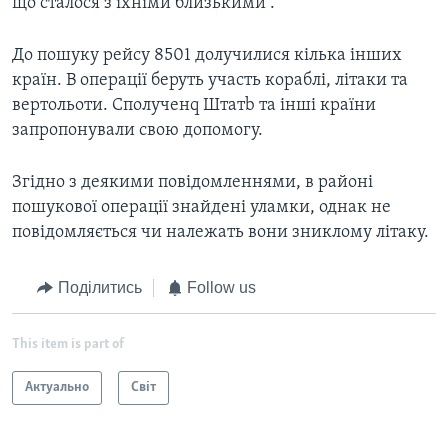
що сталося з їхніми близькими .
До пошуку рейсу 8501 долучилися кілька інших
країн. В операції беруть участь кораблі, літаки та
вертольоти. Сполученq Штатb та інші країни
запропонували свою допомогу.
Згідно з деякими повідомленнями, в районі
пошукової операції знайдені уламки, однак не
повідомляється чи належать вони зниклому літаку.
Поділитись
Follow us
This item is part of
Актуально
Світ