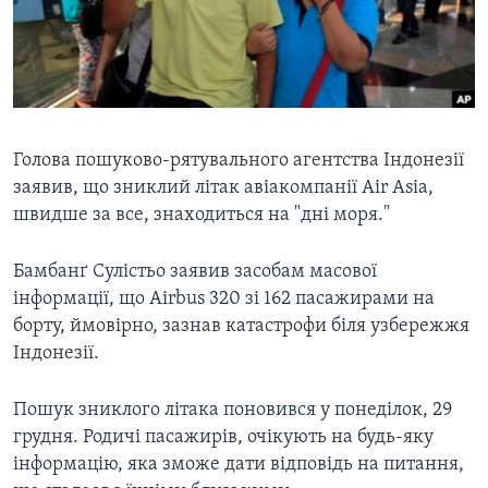
ВІДЕО
СУСПІЛЬСТВО
ТЕЛЕПРОГРАМИ
ЕКОНОМІКА
ENGLISH
ЧАС-TIME
ІСТОРІЇ УСПІХУ УКРАЇНЦІВ
БРИФІНГ ГОЛОСУ АМЕРИКИ
Learning English
Голова пошуково-рятувального агентства Індонезії
СТУДІЯ ВАШИНГТОН
заявив, що зниклий літак авіакомпанії Air Asia,
МИ В СОЦМЕРЕЖАХ
ВІКНО В АМЕРИКУ
швидше за все, знаходиться на "дні моря."
ПРАЙМ-ТАЙМ
Бамбанґ Сулістьо заявив засобам масової
ПОГЛЯД З ВАШИНГТОНА
інформації, що Airbus 320 зі 162 пасажирами на
Мови
борту, ймовірно, зазнав катастрофи біля узбережжя
Індонезії.
Пошук зниклого літака поновився у понеділок, 29
грудня. Родичі пасажирів, очікують на будь-яку
інформацію, яка зможе дати відповідь на питання,