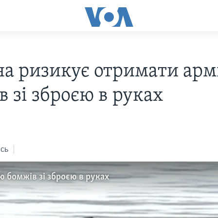
на ризикує отримати арм
 зі зброєю в руках
сь
ю бомжів зі зброєю в руках