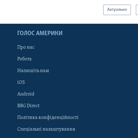
Актуально
ГОЛОС АМЕРИКИ
Про нас
Робота
Напишіть нам
iOS
Android
Learning English
BBG Direct
Політика конфіденційності
МИ В СОЦМЕРЕЖАХ
Спеціальні налаштування