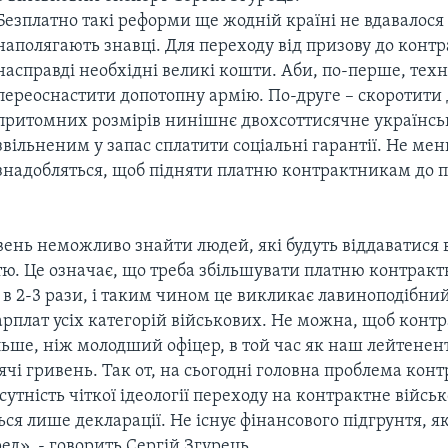
Безплатно такі реформи ще жодній країні не вдавалося
наполягають знавці. Для переходу від призову до контр
насправді необхідні великі кошти. Аби, по-перше, тех
переоснастити допотопну армію. По-друге – скоротити 
притомних розмірів нинішнє двохсоттисячне українськ
звільненим у запас сплатити соціальні гарантії. Не ме
знадобляться, щоб підняти платню контрактникам до 
ень неможливо знайти людей, які будуть віддаватися 
тю. Це означає, що треба збільшувати платню контрак
 2-3 рази, і таким чином це викликає лавиноподібни
арплат усіх категорій військових. Не можна, щоб конт
ьше, ніж молодший офіцер, в той час як наш лейтенент
ячі гривень. Так от, на сьогодні головна проблема кон
дсутність чіткої ідеології переходу на контрактне війсь
ься лише декларації. Не існує фінансового підгрунтя, я
ед», - говорить Сергій Згурець.