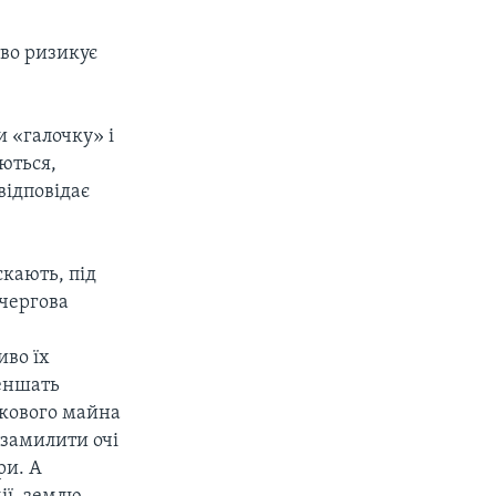
тво ризикує
 «галочку» і
ються,
відповідає
скають, під
 чергова
иво їх
меншать
шкового майна
б замилити очі
ри. А