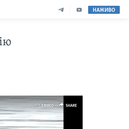
НАЖИВО
ію
EMBED
SHARE