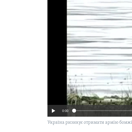
СУСПІЛЬСТВО
ТЕЛЕПРОГРАМИ
ЕКОНОМІКА
ENGLISH
ЧАС-TIME
ІСТОРІЇ УСПІХУ УКРАЇНЦІВ
БРИФІНГ ГОЛОСУ АМЕРИКИ
СТУДІЯ ВАШИНГТОН
ВІКНО В АМЕРИКУ
ПРАЙМ-ТАЙМ
ПОГЛЯД З ВАШИНГТОНА
0:00
Україна ризикує отримати армію бомжів