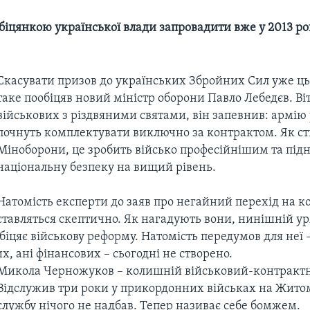
обіцянкою української влади запровадити вже у 2013 р
Скасувати призов до українських Збройних Сил уже ць
таке пообіцяв новий міністр оборони Павло Лебедєв. В
військових з різдвяними святами, він запевнив: армію
почнуть комплектувати виключно за контрактом. Як с
Міноборони, це зробить військо професійнішим та під
національну безпеку на вищий рівень.
Натомість експерти до заяв про негайний перехід на к
ставляться скептично. Як нагадують вони, нинішній ур
іцяє військову реформу. Натомість передумов для неї –
х, ані фінансових – сьогодні не створено.
Микола Черножуков – колишній військовий-контракт
Відслужив три роки у прикордонних військах на Жито
службу нічого не надбав. Тепер називає себе бомжем.