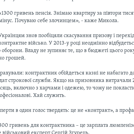
«1300 гривень пенсія. Знімаю квартиру за півтори тися
мінус. Почуваю себе злочинцем», - каже Микола.
Українцям знов пообіцяли скасування призову і перехі
контрактне військо. У 2013-у році неодмінно відбудетьс
 оборони. Владу не зупиняє те, що в бюджеті цього ро
но грошей.
рахували: контрактник обійдеться казні не набагато 
дат строкової служби. Якщо на призовника витрачали 2
сяць, включно з харчами і одежею, то чому не покласт
офесіоналові. Хай служить.
перти в один голос твердять: це не «контракт», а профан
1800 гривень для контрактника – це зарплата люмпеніз
е військовий експерт Сергій Згурець.