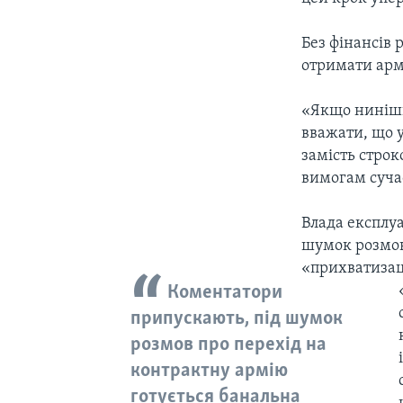
Без фінансів 
отримати армі
«Якщо нинішн
вважати, що 
замість строк
вимогам сучас
Влада експлуа
шумок розмов
«прихватизац
Коментатори
припускають, під шумок
розмов про перехід на
контрактну армію
готується банальна