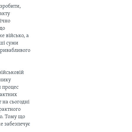
 зробити,
акту
нічно
до
е військо, а
нші суми
привабливого
військовій
тнику
й процес
рактних
 на сьогодні
трактного
ко. Тому що
ке забезпечує