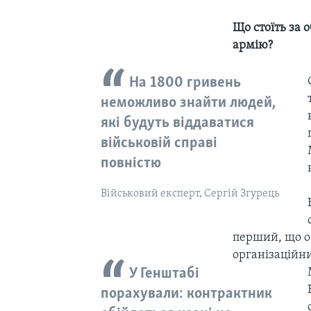
Що стоїть за 
армію?
На 1800 гривень
неможливо знайти людей,
які будуть віддаватися
військовій справі
повністю
Військовий експерт, Сергій Згурець
перший, що об
організаційни
У Генштабі
порахували: контрактник