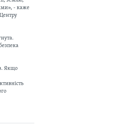
ї, землю,
ями», - каже
 Центру
гнута.
 безпека
в. Якщо
ективність
ого