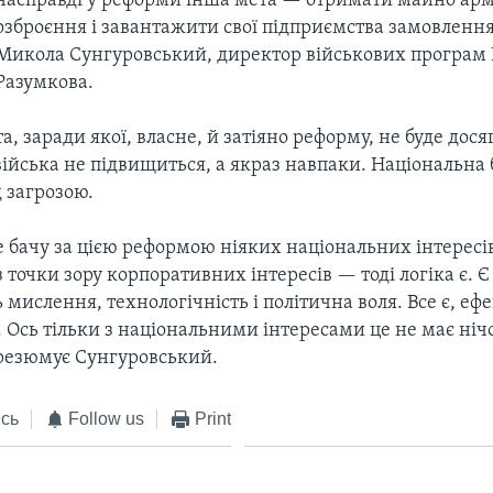
насправді у реформи інша мета — отримати майно армі
озброєння і завантажити свої підприємства замовленн
Микола Сунгуровський, директор військових програм
Разумкова.
а, заради якої, власне, й затіяно реформу, не буде дося
війська не підвищиться, а якраз навпаки. Національна
 загрозою.
е бачу за цією реформою ніяких національних інтересі
 з точки зору корпоративних інтересів — тоді логіка є. Є
ь мислення, технологічність і політична воля. Все є, еф
 Ось тільки з національними інтересами це не має ніч
 резюмує Сунгуровський.
сь
Follow us
Print