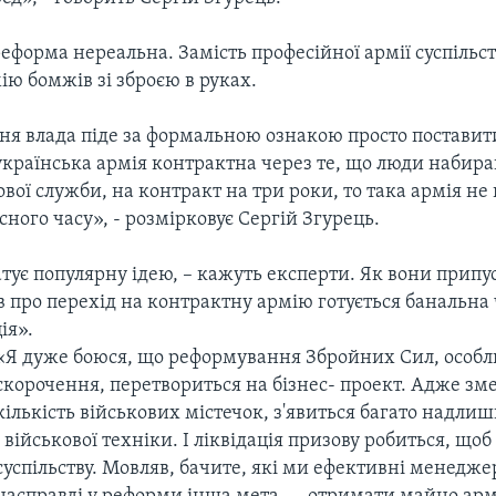
реформа нереальна. Замість професійної армії суспільс
ю бомжів зі зброєю в руках.
я влада піде за формальною ознакою просто поставити
українська армія контрактна через те, що люди набира
ової служби, на контракт на три роки, то така армія не 
ного часу», - розмірковує Сергій Згурець.
тує популярну ідею, – кажуть експерти. Як вони припу
 про перехід на контрактну армію готується банальна
ія».
«Я дуже боюся, що реформування Збройних Сил, особл
скорочення, перетвориться на бізнес- проект. Адже з
кількість військових містечок, з'явиться багато надли
і військової техніки. І ліквідація призову робиться, що
суспільству. Мовляв, бачите, які ми ефективні менедже