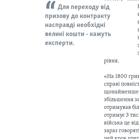
Для переходу від
призову до контракту
насправді необхідні
великі кошти - кажуть
експерти.
рівня.
«На 1800 грив
справі повніс
щонайменше в
збільшення з
отримував біл
отримує 3 тис
війська це ві
зараз говорят
цей крок упер