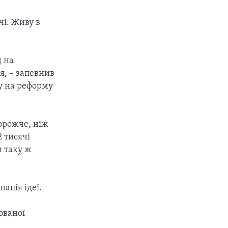
чі. Живу в
д на
я, – запевнив
ку на реформу
дорожче, ніж
 тисячі
и таку ж
ація ідеї.
ованої