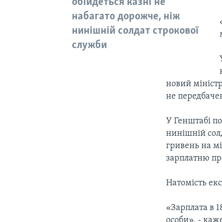
обійдеться казні не
набагато дорожче, ніж
нинішній солдат строкової
служби
новий міністр
не передбаче
У Генштабі по
нинішній сол
гривень на мі
зарплатню пр
Натомість екс
«Зарплата в 
особи», - каж