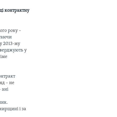
оці контрактну
ого року –
ітаючи
 у 2013-му
тверджують у
німе
онтракт
яд – не
 ані
ник.
мирщині і за