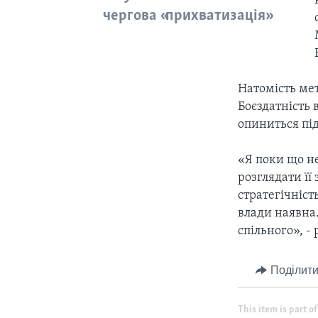
чергова «прихватизація»
Натомість мет
Боєздатність 
опиниться під
«Я поки що н
розглядати її
стратегічніст
влади наявна.
спільного», -
Поділити
This item is part of